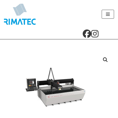
Přeskočit
na
obsah