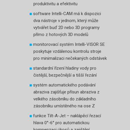
produktivitu a efektivitu
software Intelli-CAM má k dispozici
dva nástroje v jednom, který může
vytvářet buď 2D nebo 3D programy
přímo z hotových 3D modelů
monitorovací systém Intelli-VISOR SE
poskytuje vzdálenou kontrolu stroje
pro minimalizaci nečekaných odstávek
standardní řízení hladiny vody pro
čistější, bezpečnější a tišší řezání
systém automatického podávání
abraziva zajišťuje přísun abraziva z
velkého zásobníku do základního
zásobníku umístěného na ose Z
funkce Tilt-A-Jet – naklápěcí řezací
hlava 0°-6° pro automatickou
kompenzaci úkosů a zajištění