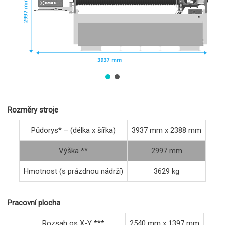
Rozměry stroje
Půdorys* – (délka x šířka)
3937 mm x 2388 mm
Výška **
2997 mm
Hmotnost (s prázdnou nádrží)
3629 kg
Pracovní plocha
Rozsah os X-Y ***
2540 mm x 1397 mm