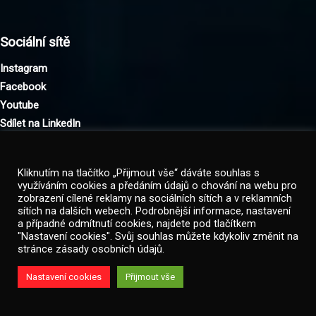
Sociální sítě
Instagram
Facebook
Youtube
Sdílet na LinkedIn
Kliknutím na tlačítko „Přijmout vše“ dáváte souhlas s
využíváním cookies a předáním údajů o chování na webu pro
zobrazení cílené reklamy na sociálních sítích a v reklamních
Kontakt
sítích na dalších webech. Podrobnější informace, nastavení
a případné odmítnutí cookies, najdete pod tlačítkem
info@rimatec.cz
"Nastavení cookies". Svůj souhlas můžete kdykoliv změnit na
stránce zásady osobních údajů.
tel.:
+420 602 197 772
tel.:
+420 728 109 728
Nastavení cookies
Přijmout vše