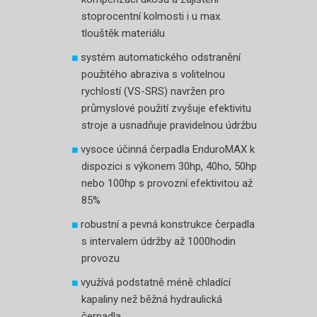
stoprocentní kolmosti i u max.
tlouštěk materiálu
systém automatického odstranění
použitého abraziva s volitelnou
rychlostí (VS-SRS) navržen pro
průmyslové použití zvyšuje efektivitu
stroje a usnadňuje pravidelnou údržbu
vysoce účinná čerpadla EnduroMAX k
dispozici s výkonem 30hp, 40ho, 50hp
nebo 100hp s provozní efektivitou až
85%
robustní a pevná konstrukce čerpadla
s intervalem údržby až 1000hodin
provozu
využívá podstatně méně chladící
kapaliny než běžná hydraulická
čerpadla