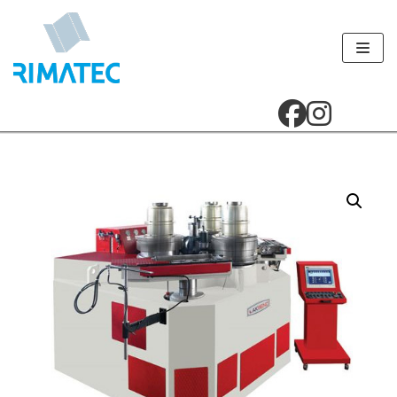
Přeskočit
na
obsah