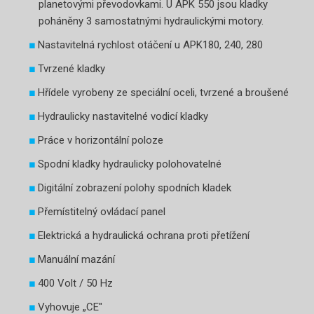
planetovými převodovkami. U APK 550 jsou kladky
poháněny 3 samostatnými hydraulickými motory.
Nastavitelná rychlost otáčení u APK180, 240, 280
Tvrzené kladky
Hřídele vyrobeny ze speciální oceli, tvrzené a broušené
Hydraulicky nastavitelné vodicí kladky
Práce v horizontální poloze
Spodní kladky hydraulicky polohovatelné
Digitální zobrazení polohy spodních kladek
Přemístitelný ovládací panel
Elektrická a hydraulická ochrana proti přetížení
Manuální mazání
400 Volt / 50 Hz
Vyhovuje „CE"