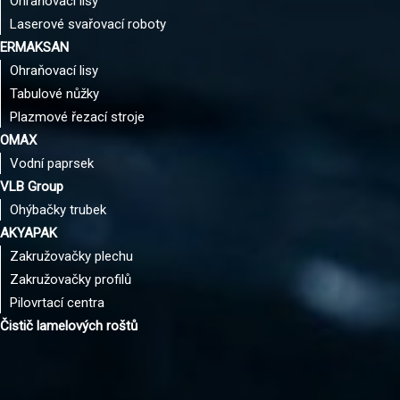
Ohraňovací lisy
Laserové svařovací roboty
ERMAKSAN
Ohraňovací lisy
Tabulové nůžky
Plazmové řezací stroje
OMAX
Vodní paprsek
VLB Group
Ohýbačky trubek
AKYAPAK
Zakružovačky plechu
Zakružovačky profilů
Pilovrtací centra
Čistič lamelových roštů